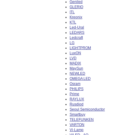
Geniled
GLERIO
ITL
Kreonix
KTL
Led-Ural
LEDARS
Ledcraft
LG
LIGHTPROM
LuxON
LVD
MADIX
MaySun
NEWLED
OMEGA LED
Osram
PHILIPS
Prime
RAYLUX
Rusdiod
Seoul Semiconductor
Smartbuy
TELEFUNKEN
VARTON
Vi-Lamp