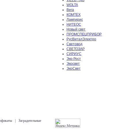
ViLED - АО
WOLTA
Вега
КОМТЕХ
Лампирис
НИТЕОС
Новый свет
ПРОМСПЕЦПРИБОР
РусВиталЭлектро
Световод
СВЕТОЗАР
СИРИУС
Эко Рост
Экосвет
ЭкоСвет
ификаты
|
Заградительные