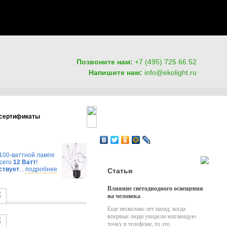
Позвоните нам:
+7 (495) 725 66 52
Напишите нам:
info@ekolight.ru
сертификаты
100-ваттной лампе
всего
12 Ватт
!
ствует
...
подробнее
Статьи
Влияние светодиодного освещения
на человека
Еще несколько лет назад, когда
впервые люди увидели мигающую
точку в телефоне, то это