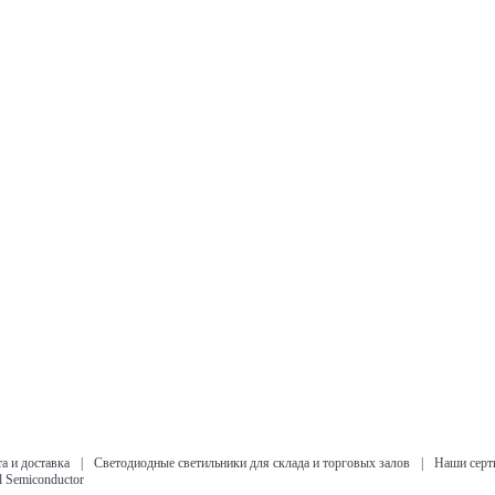
а и доставка
|
Светодиодные светильники для склада и торговых залов
|
Наши серт
l Semiconductor