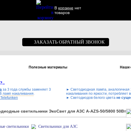
В
корзине
нет
товаров
ЗАКАЗАТЬ ОБРАТНЫЙ ЗВОНОК
Полезные материалы
Наши 
?..
а
за 3 года службы заменяет 3
► Cветодиодная лампа, аналогичная 
26
ламп накаливания
.
накаливания по яркости, потребляет 
Telefunken
► Cветодиодов белого цвета
не суще
диодные светильники ЭкоСвет для АЗС A-AZS-50/5800 50Вт
ные светильники
Светильники для АЗС