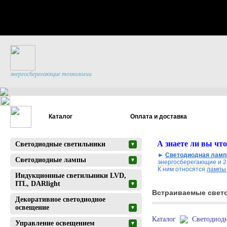
энергосберегающие технологии
Каталог
Оплата и доставка
А знаете ли вы что
Светодиодные светильники
▼
►
Светодиодная ламп
Светодиодные лампы
▼
энергосберегающие
и 
К ним относятся
лампы 
Индукционные светильники LVD,
ITL, DARlight
▼
Встраиваемые свето
Декоративное светодиодное
освещение
▼
Каталог
Светодиод
Управление освещением
▼