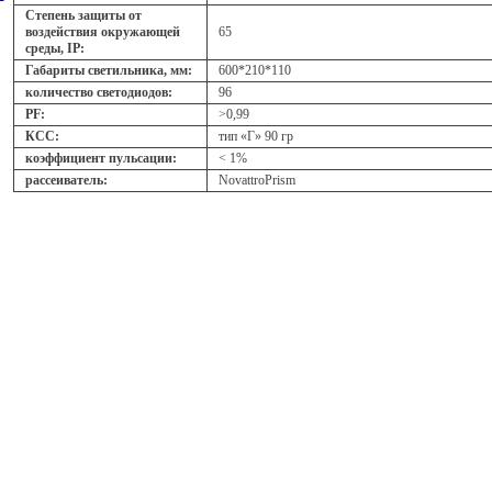
Степень защиты от
воздействия окружающей
65
среды, IP:
Габариты светильника, мм:
600*210*110
количество светодиодов:
96
PF:
>0,99
КСС:
тип «Г» 90 гр
коэффициент пульсации:
< 1%
рассеиватель:
NovattroPrism