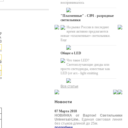
воспринималось
"Плазменные" - СВЧ - разрядные
светильники
На рынке России в последнее
время активно предлагаются
ер
новые «плазменные» светильники.
а.
Еще
3
*
Общее о LED
Что такое LED?
й
Светоизлучающие диоды или
просто светодиоды, известные как
LED (от агл.- light emitting
аз
Все статьи
Новости
07 Марта 2018
НОВИНКА от Вартон! Светильники
Universal-Line.
. Единая световая линия
без стыков длиной до 25м.
подробнее