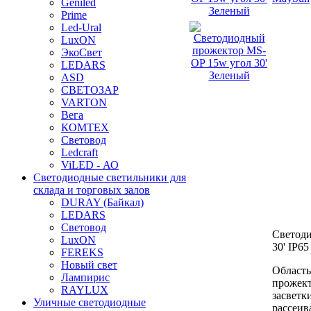
Geniled
Prime
Led-Ural
LuxON
ЭкоСвет
LEDARS
ASD
СВЕТОЗАР
VARTON
Вега
КОМТЕХ
Световод
Ledcraft
ViLED - АО
Светодиодные светильники для
склада и торговых залов
DURAY (Байкал)
LEDARS
Световод
Светод
LuxON
30' IP6
FEREKS
Новый свет
Область
Лампирис
прожект
RAYLUX
засветк
Уличные светодиодные
рассеив