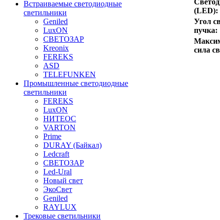
Свето
Встраиваемые светодиодные
(LED):
светильники
Угол с
Geniled
пучка:
LuxON
СВЕТОЗАР
Макси
Kreonix
сила св
FEREKS
ASD
TELEFUNKEN
Промышленные светодиодные
светильники
FEREKS
LuxON
НИТЕОС
VARTON
Prime
DURAY (Байкал)
Ledcraft
СВЕТОЗАР
Led-Ural
Новый свет
ЭкоСвет
Geniled
RAYLUX
Трековые светильники