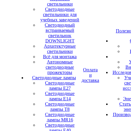
светильники
Светодиодные
светильники для
учебных заведений
Светодиодный
встраиваемый
Полезн
светильник
DOWNLIGHT
Архитектурные
светильники
Всё для монтажа
Автономные
светодиодные
Вн
Оплата
прожекторы
Исследов
и
Светодиодные лампы
Уче
доставка
Светодиодные
све
лампы Е27
исс
Светодиодные
лампы Е14
Эне
Светодиодные
Стать
лампы Т8
эне
Светодиодные
Производ
лампы MR16
Светодиодные
лампы Е40