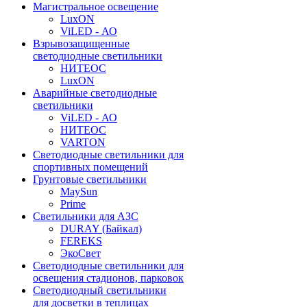
Магистральное освещение
LuxON
ViLED - АО
Взрывозащищенные
светодиодные светильники
НИТЕОС
LuxON
Аварийные светодиодные
светильники
ViLED - АО
НИТЕОС
VARTON
Светодиодные светильники для
спортивных помещений
Грунтовые светильники
MaySun
Prime
Светильники для АЗС
DURAY (Байкал)
FEREKS
ЭкоСвет
Светодиодные светильники для
освещения стадионов, парковок
Светодиодный светильники
для досветки в теплицах