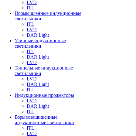
LVD
ITL
Промышленные индукционные
светильники
ITL
LVD
DAR Light
Уличные индукционные
светильники
ITL
DAR Light
LVD
Тоннельные индукционные
светильники
LVD
DAR Light
ITL
Индукционные прожекторы
LVD
DAR Light
ITL
Взрывозащищенные
индукционные светильники
ITL
LVD