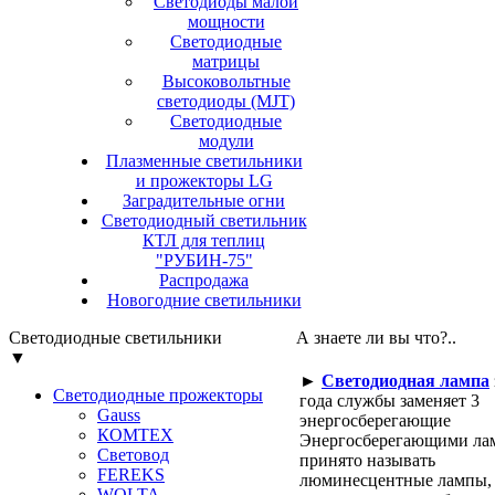
Светодиоды малой
мощности
Светодиодные
матрицы
Высоковольтные
светодиоды (MJT)
Светодиодные
модули
Плазменные светильники
и прожекторы LG
Заградительные огни
Светодиодный светильник
КТЛ для теплиц
"РУБИН-75"
Распродажа
Новогодние светильники
Светодиодные светильники
А знаете ли вы что?..
▼
►
Светодиодная лампа
Светодиодные прожекторы
года службы заменяет 3
Gauss
энергосберегающие
КОМТЕХ
Энергосберегающими ла
Световод
принято называть
FEREKS
люминесцентные лампы,
WOLTA