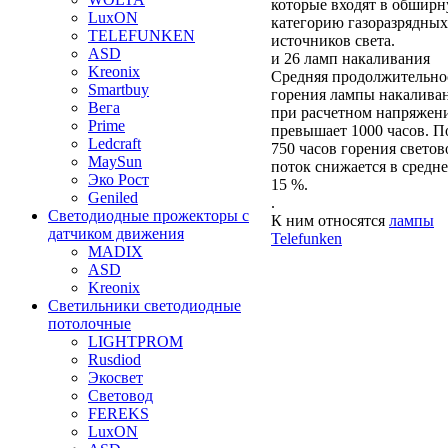
которые входят в обшир
LuxON
категорию газоразрядных
TELEFUNKEN
источников света.
ASD
и 26
ламп накаливания
Kreonix
Средняя продолжительно
Smartbuy
горения лампы накалива
Вега
при расчетном напряжен
Prime
превышает 1000 часов. П
Ledcraft
750 часов горения светов
MaySun
поток снижается в средн
Эко Рост
15 %.
Geniled
.
Светодиодные прожекторы с
К ним относятся
лампы
датчиком движения
Telefunken
MADIX
ASD
Kreonix
Светильники светодиодные
потолочные
LIGHTPROM
Rusdiod
Экосвет
Световод
FEREKS
LuxON