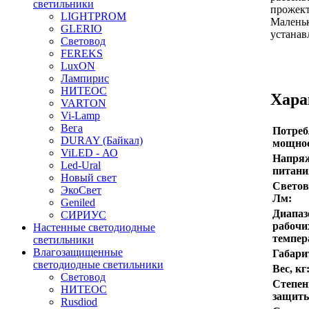
светильники
прожект
LIGHTPROM
Маленьк
GLERIO
устанав
Световод
FEREKS
LuxON
Лампирис
НИТЕОС
Хара
VARTON
Vi-Lamp
Вега
Потреб
DURAY (Байкал)
мощнос
ViLED - АО
Напря
Led-Ural
питани
Новый свет
Светов
ЭкоСвет
Лм:
Geniled
Диапаз
СИРИУС
рабочи
Настенные светодиодные
темпер
светильники
Влагозащищенные
Габари
светодиодные светильники
Вес, кг
Световод
Степен
НИТЕОС
защит
Rusdiod