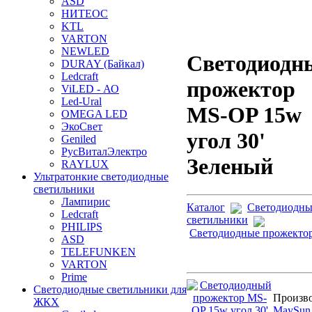
ASD
НИТЕОС
KTL
VARTON
NEWLED
Светодиодн
DURAY (Байкал)
Ledcraft
прожектор
ViLED - АО
Led-Ural
MS-OP 15w
OMEGA LED
ЭкоСвет
угол 30'
Geniled
РусВиталЭлектро
Зеленый
RAYLUX
Ультратонкие светодиодные
светильники
Лампирис
Каталог
Светодиодны
Ledcraft
светильники
PHILIPS
Светодиодные прожекто
ASD
TELEFUNKEN
VARTON
Prime
Светодиодные светильники для
Произво
ЖКХ
MaySun