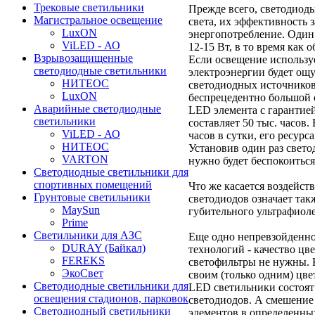
Трековые светильники
Прежде всего, светодиод
Магистральное освещение
света, их эффективность 
LuxON
энергопотребление. Один
ViLED - АО
12-15 Вт, в то время как 
Взрывозащищенные
Если освещение использу
светодиодные светильники
электроэнергии будет о
НИТЕОС
светодиодных источников 
LuxON
беспрецедентно большой 
Аварийные светодиодные
LED элемента с гарантие
светильники
составляет 50 тыс. часов.
ViLED - АО
часов в сутки, его ресурс
НИТЕОС
Установив один раз свет
VARTON
нужно будет беспокоиться
Светодиодные светильники для
спортивных помещений
Что же касается воздейст
Грунтовые светильники
светодиодов означает так
MaySun
губительного ультрафиоле
Prime
Светильники для АЗС
Еще одно непревзойденн
DURAY (Байкал)
технологий - качество цв
FEREKS
светофильтры не нужны. 
ЭкоСвет
своим (только одним) цве
Светодиодные светильники для
LED светильники состоят 
освещения стадионов, парковок
светодиодов. А смешение 
Светодиодный светильники
элементов в определенны