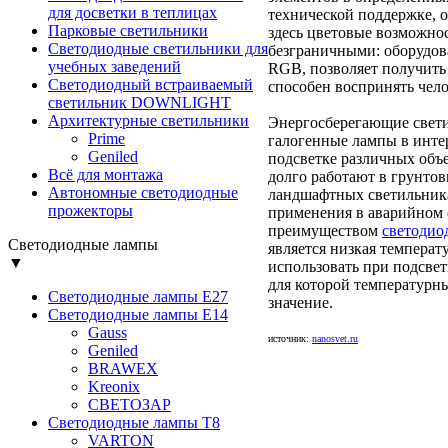
для досветки в теплицах
технической поддержке, 
Парковые светильники
здесь цветовые возможно
Светодиодные светильники для
безграничными: оборудов
учебных заведений
RGB, позволяет получить 
Светодиодный встраиваемый
способен воспринять чело
светильник DOWNLIGHT
Архитектурные светильники
Энергосберегающие свет
Prime
галогенные лампы в инте
Geniled
подсветке различных объ
Всё для монтажа
долго работают в грунтов
Автономные светодиодные
ландшафтных светильника
прожекторы
применения в аварийном
преимуществом
светодио
Светодиодные лампы
является низкая температу
▼
использовать при подсве
для которой температурн
Светодиодные лампы Е27
значение.
Светодиодные лампы Е14
Gauss
источник:
nanosvet.ru
Geniled
BRAWEX
Kreonix
СВЕТОЗАР
Светодиодные лампы Т8
VARTON