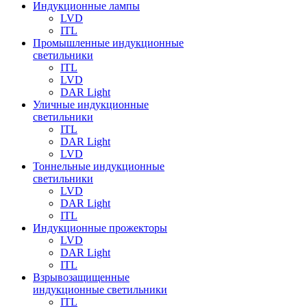
Индукционные лампы
LVD
ITL
Промышленные индукционные
светильники
ITL
LVD
DAR Light
Уличные индукционные
светильники
ITL
DAR Light
LVD
Тоннельные индукционные
светильники
LVD
DAR Light
ITL
Индукционные прожекторы
LVD
DAR Light
ITL
Взрывозащищенные
индукционные светильники
ITL