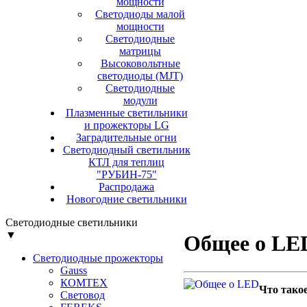
мощности
Светодиоды малой
мощности
Светодиодные
матрицы
Высоковольтные
светодиоды (MJT)
Светодиодные
модули
Плазменные светильники
и прожекторы LG
Заградительные огни
Светодиодный светильник
КТЛ для теплиц
"РУБИН-75"
Распродажа
Новогодние светильники
Светодиодные светильники
▼
Общее о LE
Светодиодные прожекторы
Gauss
КОМТЕХ
Что тако
Световод