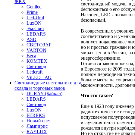
ЖКХ
светодиодный модуль, в 
Geniled
беспокоиться о его обслу
Prime
Наконец, LED - низковоль
Led-Ural
безопасный.
LuxON
ЭкоСвет
В современных условиях,
LEDARS
соответственно и уменьше
ASD
волнует подавляющее чис
СВЕТОЗАР
но и простых граждан и 
VARTON
мира в т.ч. и в России, 
Вега
энергосбережению.
КОМТЕХ
Готовятся законопроекты
Световод
в Евросоюзе (с 2009 года)
Ledcraft
полном переходе на техн
ViLED - АО
больше места на современ
Светодиодные светильники для
экономичности, долговечн
склада и торговых залов
DURAY (Байкал)
Что это такое?
LEDARS
Световод
Еще в 1923 году инженер 
LuxON
радиотехнические исследо
FEREKS
испускаемое полупровод
Новый свет
излучения тепла элемента
Лампирис
рождался внутри карбидо
RAYLUX
Но на открытие не обратил