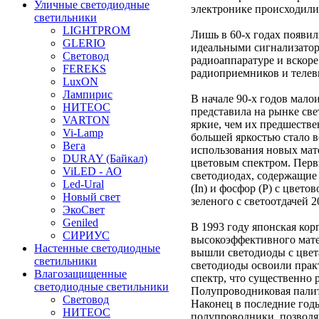
Уличные светодиодные
электронике происходили
светильники
LIGHTPROM
Лишь в 60-х годах появи
GLERIO
идеальными сигнализатор
Световод
радиоаппаратуре и вскоре
FEREKS
радиоприемников и телев
LuxON
Лампирис
В начале 90-х годов мало
НИТЕОС
представила на рынке све
VARTON
яркие, чем их предшеств
Vi-Lamp
большей яркостью стало в
Вега
использования новых мат
DURAY (Байкал)
цветовым спектром. Перв
ViLED - АО
светодиодах, содержащие 
Led-Ural
(In) и фосфор (P) с цвето
Новый свет
зеленого с светоотдачей 2
ЭкоСвет
Geniled
В 1993 году японская кор
СИРИУС
высокоэффективного матер
Настенные светодиодные
вышли светодиоды с цвета
светильники
светодиоды освоили прак
Влагозащищенные
спектр, что существенно
светодиодные светильники
Полупроводниковая палит
Световод
Наконец в последние год
НИТЕОС
полупроводники, позволя