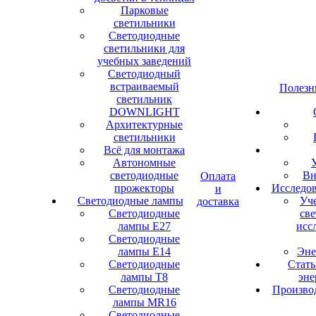
Парковые
светильники
Светодиодные
светильники для
учебных заведений
Светодиодный
встраиваемый
Полезн
светильник
DOWNLIGHT
Архитектурные
светильники
Всё для монтажа
Автономные
светодиодные
Вн
Оплата
прожекторы
Исследов
и
Светодиодные лампы
Уче
доставка
Светодиодные
све
лампы Е27
исс
Светодиодные
лампы Е14
Эне
Светодиодные
Стать
лампы Т8
эне
Светодиодные
Производ
лампы MR16
Светодиодные