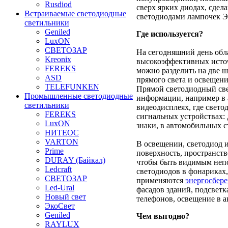
Rusdiod
сверх ярких диодах, сдел
Встраиваемые светодиодные
светодиодами лампочек Э
светильники
Geniled
Где используется?
LuxON
СВЕТОЗАР
На сегодняшний день обл
Kreonix
высокоэффективных источ
FEREKS
можно разделить на две ш
ASD
прямого света и освещени
TELEFUNKEN
Прямой светодиодный све
Промышленные светодиодные
информации, например в 
светильники
видеодисплеях, где свет
FEREKS
сигнальных устройствах:
LuxON
знаки, в автомобильных с
НИТЕОС
VARTON
В освещении, светодиод и
Prime
поверхность, пространств
DURAY (Байкал)
чтобы быть видимым непо
Ledcraft
светодиодов в фонариках,
СВЕТОЗАР
применяются
энергосбер
Led-Ural
фасадов зданий, подсвет
Новый свет
телефонов, освещение в а
ЭкоСвет
Geniled
Чем выгодно?
RAYLUX