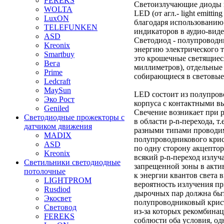
FEREKS
Светоизлучающие диоды и
WOLTA
LED (от агл.- light emitti
LuxON
благодаря использованию
TELEFUNKEN
индикаторов в аудио-виде
ASD
Светодиод - полупровод
Kreonix
энергию электрического 
Smartbuy
это крошечные светящиеся
Вега
миллиметров), отдельные
Prime
собирающиеся в световые
Ledcraft
MaySun
LED состоит из полупров
Эко Рост
корпуса с контактными в
Geniled
Свечение возникает при 
Светодиодные прожекторы с
в области p-n-перехода, т
датчиком движения
разными типами проводим
MADIX
полупроводникового крис
ASD
по одну сторону акцепто
Kreonix
всякий p-n-переход излуч
Светильники светодиодные
запрещенной зоны в акти
потолочные
к энергии квантов света 
LIGHTPROM
вероятность излучения п
Rusdiod
дырочных пар должна быт
Экосвет
полупроводниковый крист
Световод
из-за которых рекомбинац
FEREKS
соблюсти оба условия, од