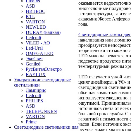
LuxON
оказывается недостаточно
ASD
многослойные полупрово
НИТЕОС
гетероструктуры, за изуч
KTL
академик Жорес Алферов
VARTON
года.
NEWLED
DURAY (Байкал)
Светодиодные лампы для
Ledcraft
накаливания или люминес
ViLED - АО
преобразуется непосредст
Led-Ural
теоретически это можно с
OMEGA LED
LED мало нагревается, чт
ЭкоСвет
подсветке продуктов пита
Geniled
температурный режим хра
РусВиталЭлектро
RAYLUX
LED излучает в узкой част
Ультратонкие светодиодные
ценят дизайнеры, а УФ- 
светильники
светодиодный светильник 
Лампирис
обычная комнатная лампо
Ledcraft
используется ежедневно, 
PHILIPS
ощутимой. Принципиаль
ASD
источников света от всех
TELEFUNKEN
большой срок службы. Ср
VARTON
гарантией неизменности с
Prime
часов. Если источник эксп
Светодиодные светильники для
ресурса может хватить пр